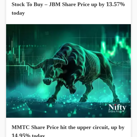
Stock To Buy – JBM Share Price up by 13.57%
today
MMTC Share Price hit the upper circuit, up by
14.95% today