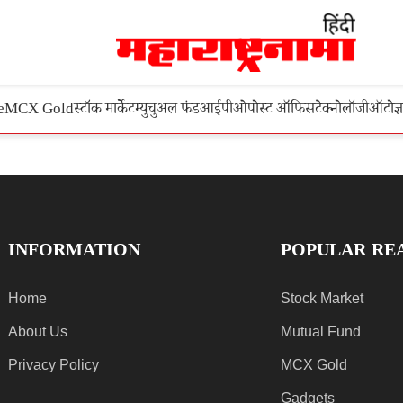
e
MCX Gold
स्टॉक मार्केट
म्युचुअल फंड
आईपीओ
पोस्ट ऑफिस
टेक्नोलॉजी
ऑटो
ज्
INFORMATION
POPULAR RE
Home
Stock Market
About Us
Mutual Fund
Privacy Policy
MCX Gold
Gadgets