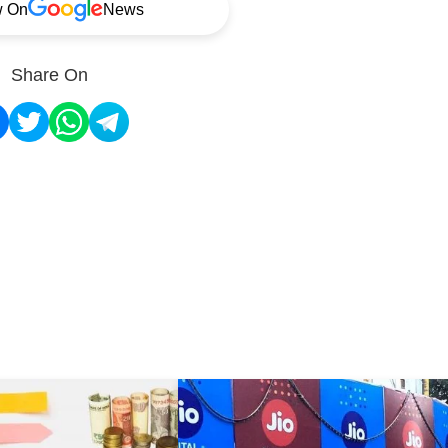
w On
News
Share On