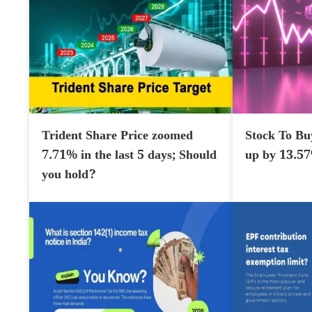
Trident Share Price zoomed
Stock To Bu
7.71% in the last 5 days; Should
up by 13.5
you hold?