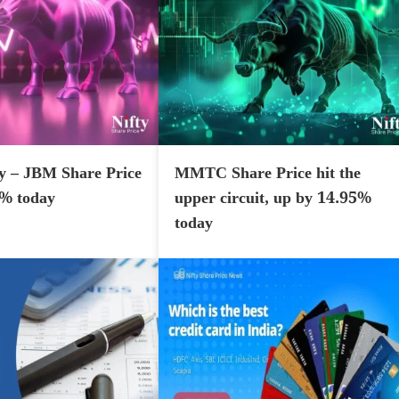
y – JBM Share Price
MMTC Share Price hit the
7% today
upper circuit, up by 14.95%
today