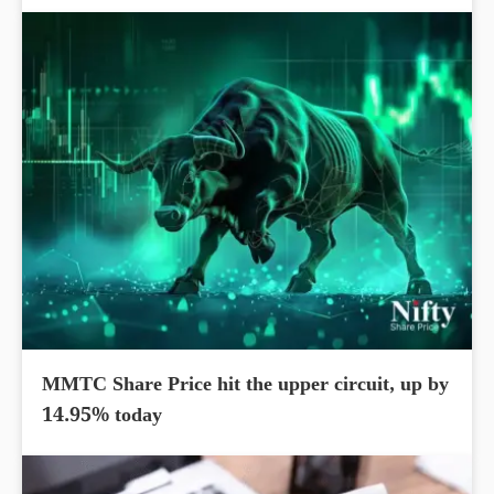
MMTC Share Price hit the upper circuit, up by
14.95% today