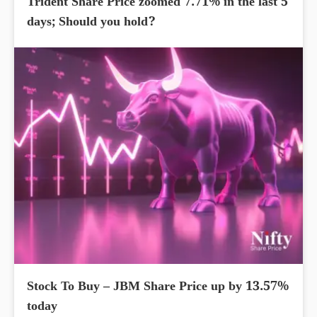
Trident Share Price zoomed 7.71% in the last 5
days; Should you hold?
Stock To Buy – JBM Share Price up by 13.57%
today