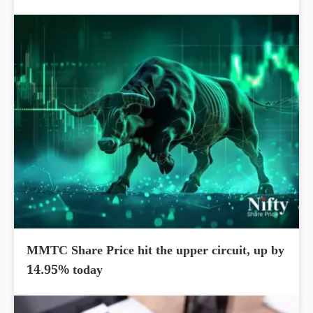
MMTC Share Price hit the upper circuit, up by
14.95% today