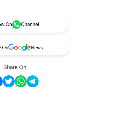
.
ow On
Channel
w On
News
Share On